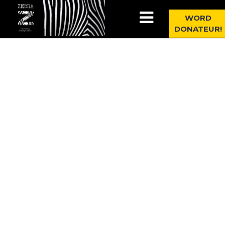
WORD
DONATEUR!
Category Archive for: Locaties
Gespreksgroep:
Crisisbeheersing &
Vroegsignalering
Max Zebra
februari 24, 2022
Enschede
,
Lotgenoten